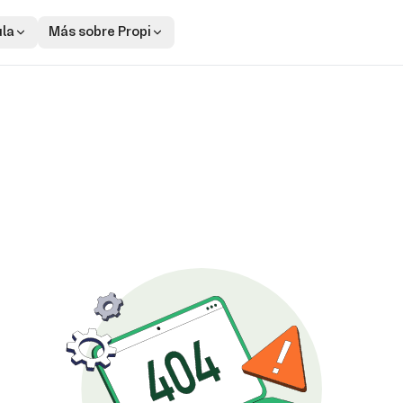
ula
Más sobre Propi