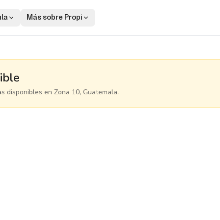
ula
Más sobre Propi
ible
as disponibles
en Zona 10, Guatemala
.