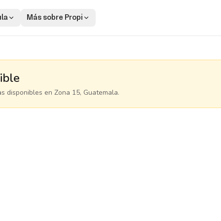
ula
Más sobre Propi
ible
as disponibles
en Zona 15, Guatemala
.