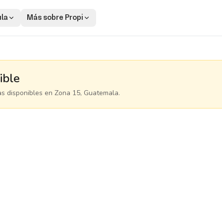
ula
Más sobre Propi
ible
as disponibles
en Zona 15, Guatemala
.