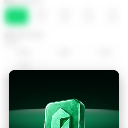
Selecciona el día
LUN
MAR
MIE
JUE
VIE
10
11
12
13
14
Selecciona la hora
Mañana
09:00
10:00
11:00
12:00
Tarde
13:00
14:00
15:00
16:00
17:00
18:00