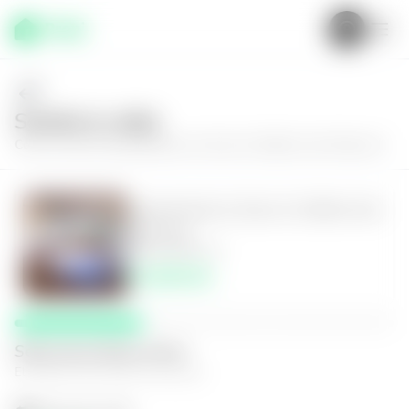
Solícita tu visita
Conoce más de
Apartamento en Zona 14, Edificio San Patricio II
Apartamento en Zona 14, Edificio San
Patricio II
3
2.5
200
m²
$1,600.00
Selecciona fecha y hora
El espacio que mejor te funcione