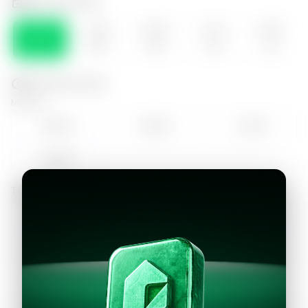
Selecciona el día
VIE
SÁB
DOM
LUN
MAR
07
08
09
10
11
Selecciona la hora
Mañana
09:00
10:00
11:00
12:00
Tarde
13:00
14:00
15:00
16:00
17:00
18:00