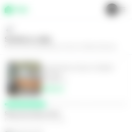
Solícita tu visita
Conoce más de
Apartamento en Zona 13, Edificio Elemento
Apartamento en Zona 13, Edificio
Elemento
1
1
35
m²
$590.00
Selecciona fecha y hora
El espacio que mejor te funcione