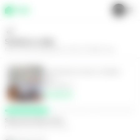
Solícita tu visita
Conoce más de
Apartamento en Zona 13, Edificio Inara
Apartamento en Zona 13, Edificio
Inara
3
2.5
80
m²
$1,900.00
Selecciona fecha y hora
El espacio que mejor te funcione