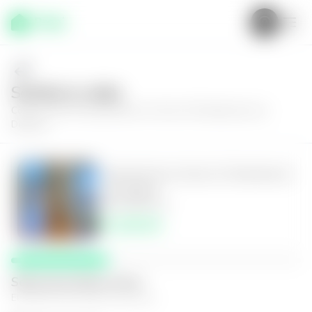
Solícita tu visita
Conoce más de
Apartamento en Zona 10, Residencial Los
Delfines
Apartamento en Zona 10, Residencial
Los Delfines
1
2.5
169
m²
$1,200.00
Selecciona fecha y hora
El espacio que mejor te funcione