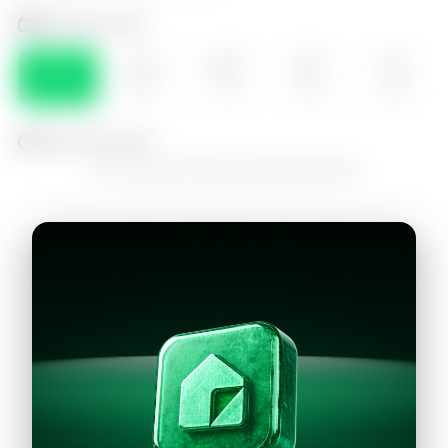
Selecciona el día
DOM
LUN
MAR
MIE
JUE
09
10
11
12
13
Selecciona la hora
No hay horarios disponibles para este día
Continuar