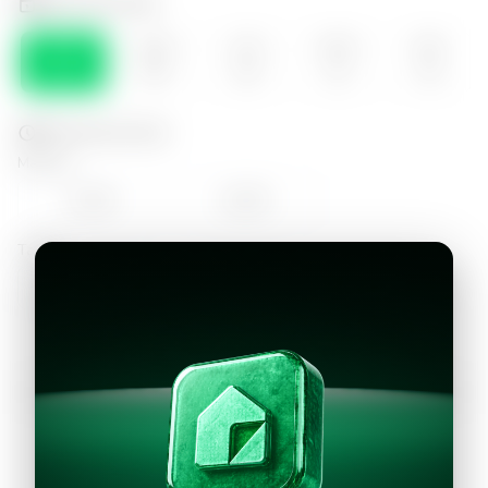
Selecciona el día
SÁB
DOM
LUN
MAR
MIE
08
09
10
11
12
Selecciona la hora
Mañana
11:00
12:00
Tarde
13:00
Continuar