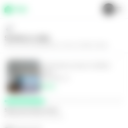
Solícita tu visita
Conoce más de
Apartamento en Zona 14, Edificio Sekkei
Apartamento en Zona 14, Edificio
Sekkei
3
3.5
248
m²
$0.00
Selecciona fecha y hora
El espacio que mejor te funcione