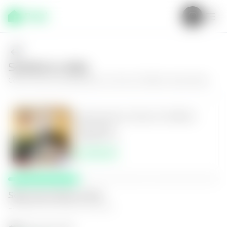
Solícita tu visita
Conoce más de
Apartamento en Zona 10, Edificio Santa Maria
Apartamento en Zona 10, Edificio
Santa Maria
2
2
100
m²
$1,300.00
Selecciona fecha y hora
El espacio que mejor te funcione