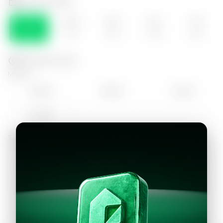
Selecciona el día
LUN
MAR
MIE
JUE
VIE
10
11
12
13
14
Selecciona la hora
Mañana
09:00
10:00
11:00
12:00
Tarde
13:00
14:00
15:00
16:00
17:00
18:00