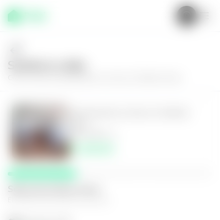
Solícita tu visita
Conoce más de
Apartamento en Zona 15, Edificio Rivoli
Apartamento en Zona 15, Edificio
Rivoli
3
2.5
93
m²
$1,300.00
Selecciona fecha y hora
El espacio que mejor te funcione