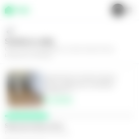
Solícita tu visita
Conoce más de
Apartamento en Santa Catarina Pinula,
Lotificación La Montaña
Apartamento en Santa Catarina
Pinula, Lotificación La Montaña
3
2
108
m²
$1,130.00
Selecciona fecha y hora
El espacio que mejor te funcione