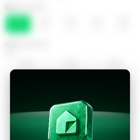
Selecciona el día
MAR
MIE
JUE
VIE
SÁB
11
12
13
14
15
Selecciona la hora
Tarde
14:00
15:00
16:00
17:00
18:00
Continuar