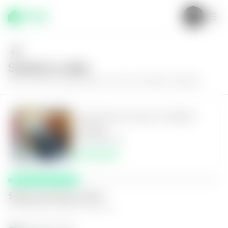
Solícita tu visita
Conoce más de
Apartamento en Zona 14, Edificio Adriatika
Apartamento en Zona 14, Edificio
Adriatika
3
3.5
148
m²
$2,100.00
Selecciona fecha y hora
El espacio que mejor te funcione