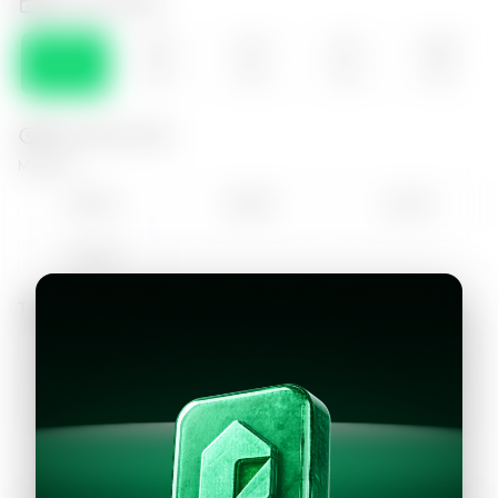
Selecciona el día
MAR
MIE
JUE
VIE
SÁB
11
12
13
14
15
Selecciona la hora
Mañana
09:00
10:00
11:00
12:00
Tarde
13:00
14:00
15:00
16:00
17:00
18:00