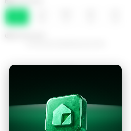
Selecciona el día
DOM
LUN
MAR
MIE
JUE
09
10
11
12
13
Selecciona la hora
No hay horarios disponibles para este día
Continuar