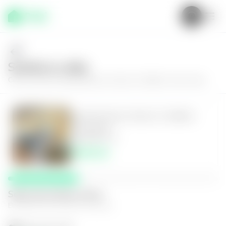
Solícita tu visita
Conoce más de
Apartamento en Zona 11, Edificio Torre Once
Apartamento en Zona 11, Edificio
Torre Once
3
2
100
m²
$900.00
Selecciona fecha y hora
El espacio que mejor te funcione