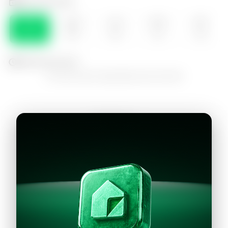
Selecciona el día
SÁB
DOM
LUN
MAR
MIE
08
09
10
11
12
Selecciona la hora
No hay horarios disponibles para este día
Continuar