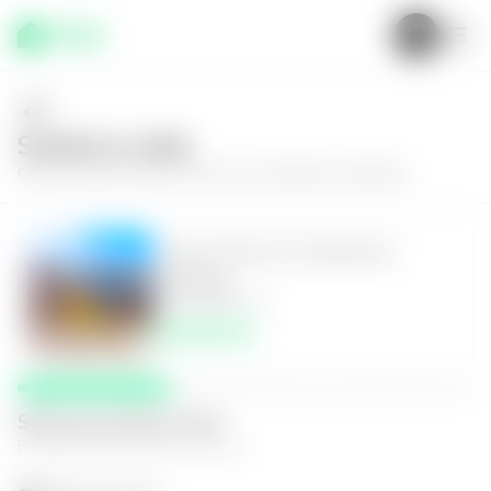
Solícita tu visita
Conoce más de
Casa en Zona 10, Condominio VerdeSer
Casa en Zona 10, Condominio
VerdeSer
4
4.5
597
m²
$5,000.00
Selecciona fecha y hora
El espacio que mejor te funcione