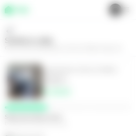
Solícita tu visita
Conoce más de
Apartamento en Zona 10, Edificio Parque 10
Apartamento en Zona 10, Edificio
Parque 10
3
2
93
m²
$1,150.00
Selecciona fecha y hora
El espacio que mejor te funcione