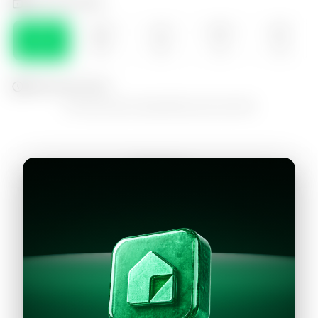
Selecciona el día
SÁB
DOM
LUN
MAR
MIE
08
09
10
11
12
Selecciona la hora
No hay horarios disponibles para este día
Continuar