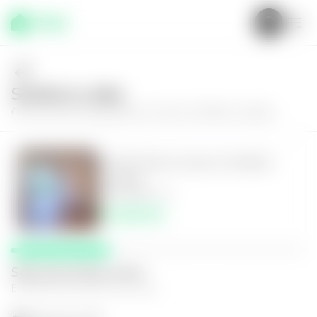
Solícita tu visita
Conoce más de
Apartamento en Zona 15, Edificio Castalia
Apartamento en Zona 15, Edificio
Castalia
3
3.5
152
m²
$1,600.00
Selecciona fecha y hora
El espacio que mejor te funcione