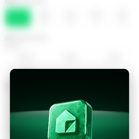
Selecciona el día
SÁB
DOM
LUN
MAR
MIE
08
09
10
11
12
Selecciona la hora
Mañana
09:00
10:00
11:00
12:00
Tarde
13:00
Continuar