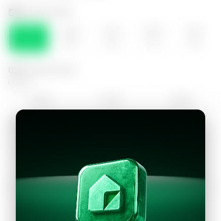
Selecciona el día
SÁB
DOM
LUN
MAR
MIE
08
09
10
11
12
Selecciona la hora
Mañana
10:00
11:00
12:00
Tarde
13:00
Continuar