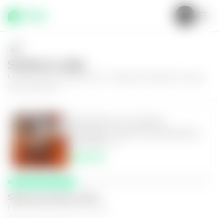
Solícita tu visita
Conoce más de
Apartamento en Ciudad de Guatemala, Colonia
Vista Hermosa II
Apartamento en Ciudad de
Guatemala, Colonia Vista Hermosa II
2
2.5
152
m²
$850.00
Selecciona fecha y hora
El espacio que mejor te funcione