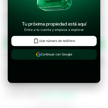
Número de teléfono
Tu próxima propiedad está aquí
+502
Entra a tu cuenta y empieza a explorar
Verificar número de teléfono por
Usar número de teléfono
Mensaje de texto
¿Cuándo deseas mudarte a la propiedad?
Continuar con Google
¿Cuánto tiempo deseas alquilar este inmueble?
He leído y aceptado los
términos y condiciones
¿Ya tienes una cuenta?