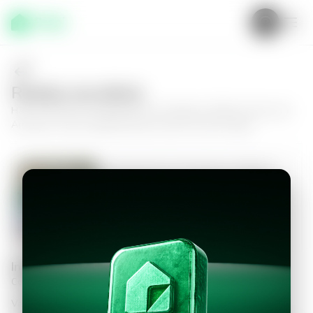
Realiza una oferta
Haz tu oferta por
Apartamento en Fraijanes, Edificio Serena de
Arrazola I
y da el siguiente paso hacia tu nuevo hogar.
Apartamento en Fraijanes, Edificio
Serena de Arrazola I
3
2
106
m²
$710.00
Información personal
Completa los datos para continuar
Valor a ofertar