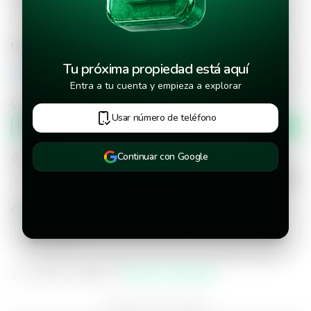
Número de teléfono
Tu próxima propiedad está aquí
+502
Entra a tu cuenta y empieza a explorar
Verificar número de teléfono por
Usar número de teléfono
Mensaje de texto
¿Cuándo deseas mudarte a la propiedad?
Continuar con Google
¿Cuánto tiempo deseas alquilar este inmueble?
He leído y aceptado los
términos y condiciones
¿Ya tienes una cuenta?