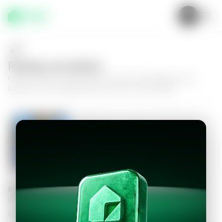
Realiza una oferta
Haz tu oferta por
Apartamento en Zona 10, Residencial Los
Delfines
y da el siguiente paso hacia tu nuevo hogar.
Apartamento en Zona 10, Residencial
Los Delfines
1
2.5
169
m²
$1,200.00
Información personal
Completa los datos para continuar
Valor a ofertar