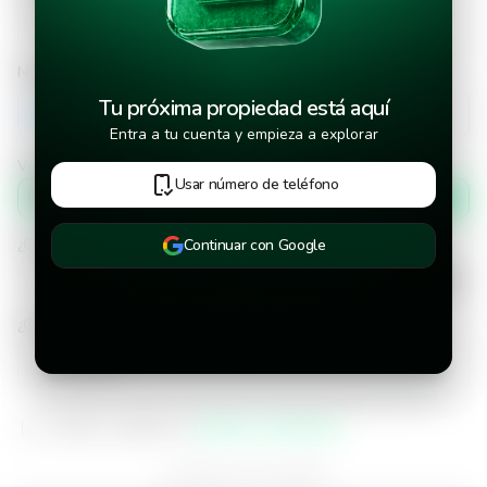
Número de teléfono
Tu próxima propiedad está aquí
+502
Entra a tu cuenta y empieza a explorar
Verificar número de teléfono por
Usar número de teléfono
Mensaje de texto
¿Cuándo deseas mudarte a la propiedad?
Continuar con Google
¿Cuánto tiempo deseas alquilar este inmueble?
He leído y aceptado los
términos y condiciones
¿Ya tienes una cuenta?