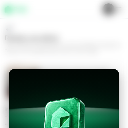
Realiza una oferta
Haz tu oferta por
Apartamento en Zona 16, Edificio Granada de
Cayalá
y da el siguiente paso hacia tu nuevo hogar.
Apartamento en Zona 16, Edificio
Granada de Cayalá
3
3.5
210
m²
$2,500.00
Información personal
Completa los datos para continuar
Valor a ofertar