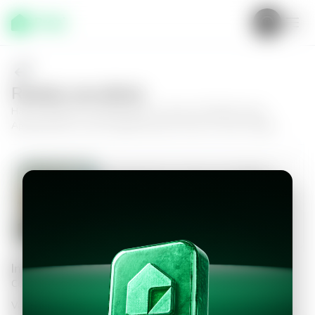
Realiza una oferta
Haz tu oferta por
Apartamento en Zona 15, Edificio Dual
Apartamentos
y da el siguiente paso hacia tu nuevo hogar.
Apartamento en Zona 15, Edificio
Dual Apartamentos
3
2.5
121
m²
$1,550.00
Información personal
Completa los datos para continuar
Valor a ofertar