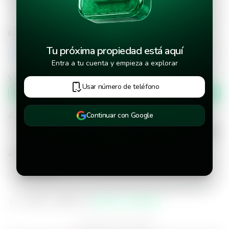
Número de teléfono
Tu próxima propiedad está aquí
+502
Entra a tu cuenta y empieza a explorar
Verificar número de teléfono por
Usar número de teléfono
Mensaje de texto
¿Cuándo deseas mudarte a la propiedad?
Continuar con Google
¿Cuánto tiempo deseas alquilar este inmueble?
He leído y aceptado los
términos y condiciones
¿Ya tienes una cuenta?