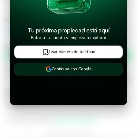
Número de teléfono
Tu próxima propiedad está aquí
+502
Entra a tu cuenta y empieza a explorar
Verificar número de teléfono por
Usar número de teléfono
Mensaje de texto
¿Cuándo deseas mudarte a la propiedad?
Continuar con Google
¿Cuánto tiempo deseas alquilar este inmueble?
He leído y aceptado los
términos y condiciones
¿Ya tienes una cuenta?