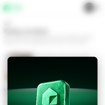
Realiza una oferta
Haz tu oferta por
Apartamento en Zona 10, Edificio Casalini
Diagonal 6
y da el siguiente paso hacia tu nuevo hogar.
Apartamento en Zona 10, Edificio
Casalini Diagonal 6
2
2.5
84
m²
$1,100.00
Información personal
Completa los datos para continuar
Valor a ofertar