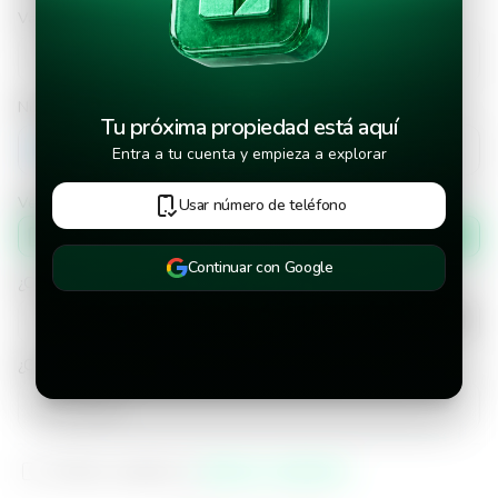
Valor a ofertar
Número de teléfono
Tu próxima propiedad está aquí
+502
Entra a tu cuenta y empieza a explorar
Verificar número de teléfono por
Usar número de teléfono
Mensaje de texto
Continuar con Google
¿Cuándo deseas mudarte a la propiedad?
¿Cuánto tiempo deseas alquilar este inmueble?
He leído y aceptado los
términos y condiciones