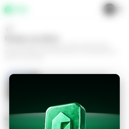
Realiza una oferta
Haz tu oferta por
Apartamento en Santa Catarina Pinula,
Guatemala, Edificio Torre Metropolitan
y da el siguiente paso
hacia tu nuevo hogar.
Apartamento en Santa Catarina
Pinula, Guatemala, Edificio Torre
Metropolitan
3
2
108
m²
$600.00
Información personal
Completa los datos para continuar