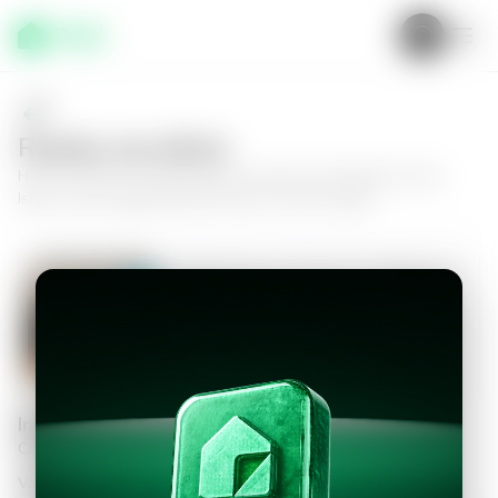
Realiza una oferta
Haz tu oferta por
Apartamento en Zona 16, Lotificación San
Isidro
y da el siguiente paso hacia tu nuevo hogar.
Apartamento en Zona 16, Lotificación
San Isidro
3
3.5
173
m²
$1,600.00
Información personal
Completa los datos para continuar
Valor a ofertar