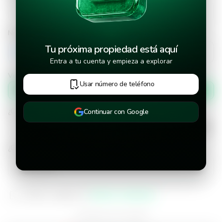
Número de teléfono
Tu próxima propiedad está aquí
+502
Entra a tu cuenta y empieza a explorar
Verificar número de teléfono por
Usar número de teléfono
Mensaje de texto
¿Cuándo deseas mudarte a la propiedad?
Continuar con Google
¿Cuánto tiempo deseas alquilar este inmueble?
He leído y aceptado los
términos y condiciones
¿Ya tienes una cuenta?