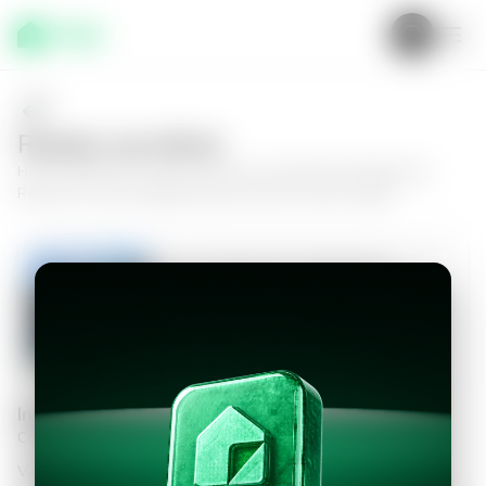
Realiza una oferta
Haz tu oferta por
Casa en Zona 16, Condominio Residencial
Reserva II
y da el siguiente paso hacia tu nuevo hogar.
Casa en Zona 16, Condominio
Residencial Reserva II
4
3.5
320
m²
$2,800.00
Información personal
Completa los datos para continuar
Valor a ofertar