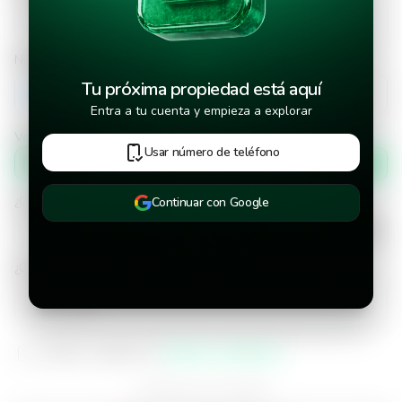
Número de teléfono
Tu próxima propiedad está aquí
+502
Entra a tu cuenta y empieza a explorar
Verificar número de teléfono por
Usar número de teléfono
Mensaje de texto
¿Cuándo deseas mudarte a la propiedad?
Continuar con Google
¿Cuánto tiempo deseas alquilar este inmueble?
He leído y aceptado los
términos y condiciones
¿Ya tienes una cuenta?