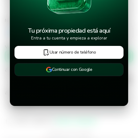
Número de teléfono
Tu próxima propiedad está aquí
+502
Entra a tu cuenta y empieza a explorar
Verificar número de teléfono por
Usar número de teléfono
Mensaje de texto
¿Cuándo deseas mudarte a la propiedad?
Continuar con Google
¿Cuánto tiempo deseas alquilar este inmueble?
He leído y aceptado los
términos y condiciones
¿Ya tienes una cuenta?