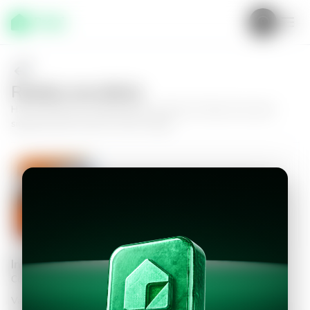
Realiza una oferta
Haz tu oferta por
Apartamento en Zona 13, Zona 13
y da el
siguiente paso hacia tu nuevo hogar.
Apartamento en Zona 13, Zona 13
2
1.5
121
m²
$1,050.00
Información personal
Completa los datos para continuar
Valor a ofertar