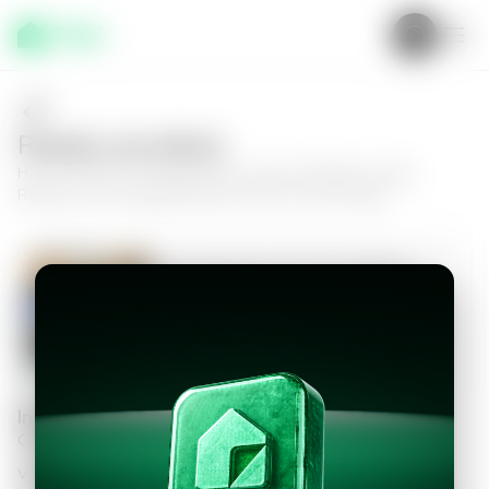
Realiza una oferta
Haz tu oferta por
Apartamento en Zona 9, Edificio Cortijo
Reforma
y da el siguiente paso hacia tu nuevo hogar.
Apartamento en Zona 9, Edificio
Cortijo Reforma
1
1
63
m²
$600.00
Información personal
Completa los datos para continuar
Valor a ofertar