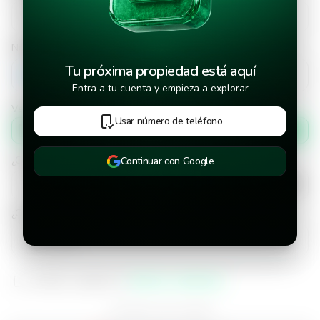
Número de teléfono
Tu próxima propiedad está aquí
+502
Entra a tu cuenta y empieza a explorar
Verificar número de teléfono por
Usar número de teléfono
Mensaje de texto
¿Cuándo deseas mudarte a la propiedad?
Continuar con Google
¿Cuánto tiempo deseas alquilar este inmueble?
He leído y aceptado los
términos y condiciones
¿Ya tienes una cuenta?