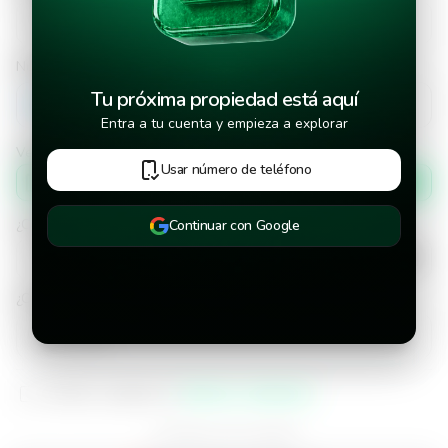
Número de teléfono
Tu próxima propiedad está aquí
+502
Entra a tu cuenta y empieza a explorar
Verificar número de teléfono por
Usar número de teléfono
Mensaje de texto
¿Cuándo deseas mudarte a la propiedad?
Continuar con Google
¿Cuánto tiempo deseas alquilar este inmueble?
He leído y aceptado los
términos y condiciones
¿Ya tienes una cuenta?