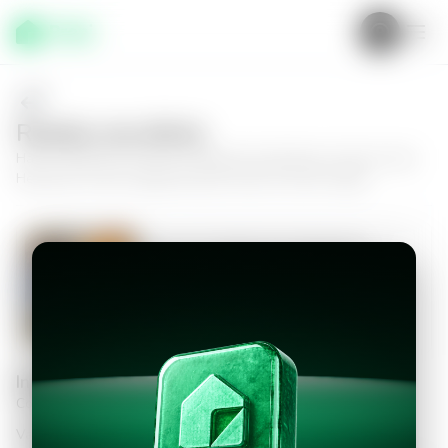
Realiza una oferta
Haz tu oferta por
Casa en Ciudad de Guatemala, Colonia Vista
Hermosa II
y da el siguiente paso hacia tu nuevo hogar.
Casa en Ciudad de Guatemala,
Colonia Vista Hermosa II
4
3.5
250
m²
$1,450.00
Información personal
Completa los datos para continuar
Valor a ofertar