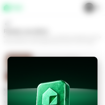
Realiza una oferta
Haz tu oferta por
Apartamento en Ciudad de Guatemala, Colonia
Vista Hermosa II
y da el siguiente paso hacia tu nuevo hogar.
Apartamento en Ciudad de
Guatemala, Colonia Vista Hermosa II
3
3.5
287
m²
$2,150.00
Información personal
Completa los datos para continuar
Valor a ofertar