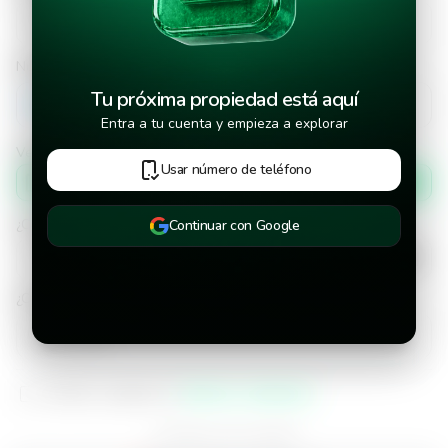
Número de teléfono
Tu próxima propiedad está aquí
+502
Entra a tu cuenta y empieza a explorar
Verificar número de teléfono por
Usar número de teléfono
Mensaje de texto
¿Cuándo deseas mudarte a la propiedad?
Continuar con Google
¿Cuánto tiempo deseas alquilar este inmueble?
He leído y aceptado los
términos y condiciones
¿Ya tienes una cuenta?