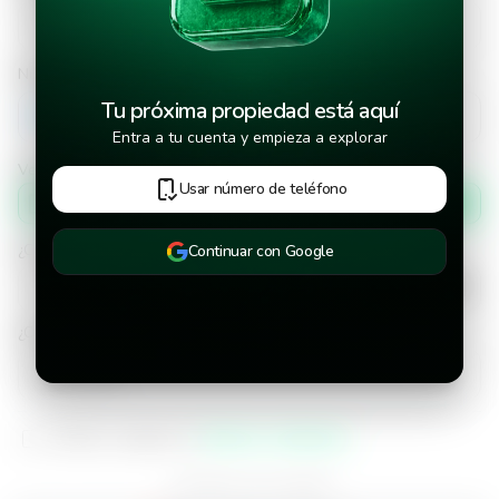
Número de teléfono
Tu próxima propiedad está aquí
+502
Entra a tu cuenta y empieza a explorar
Verificar número de teléfono por
Usar número de teléfono
Mensaje de texto
¿Cuándo deseas mudarte a la propiedad?
Continuar con Google
¿Cuánto tiempo deseas alquilar este inmueble?
He leído y aceptado los
términos y condiciones
¿Ya tienes una cuenta?