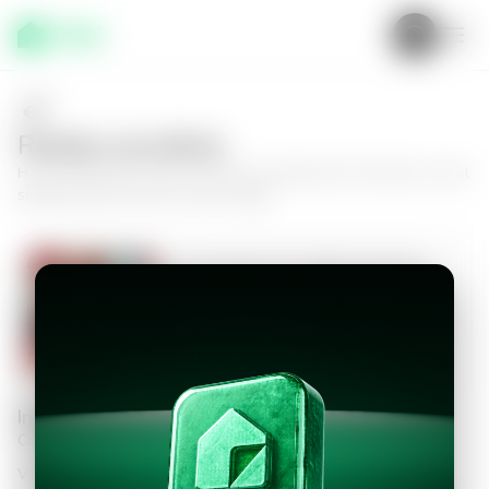
Realiza una oferta
Haz tu oferta por
Casa en Zona 16, Lotificación San Isidro
y da el
siguiente paso hacia tu nuevo hogar.
Casa en Zona 16, Lotificación San
Isidro
3
1
120
m²
$1,200.00
Información personal
Completa los datos para continuar
Valor a ofertar